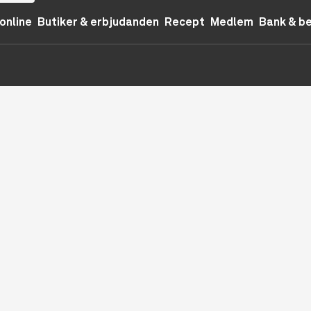
online
Butiker & erbjudanden
Recept
Medlem
Bank & b