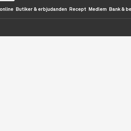
online
Butiker & erbjudanden
Recept
Medlem
Bank & b