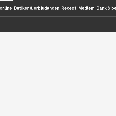
online
Butiker & erbjudanden
Recept
Medlem
Bank & b