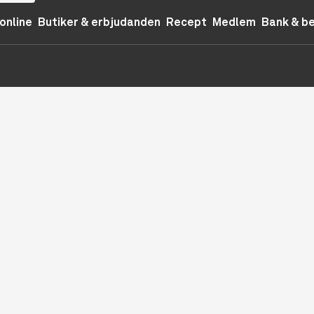
online
Butiker & erbjudanden
Recept
Medlem
Bank & b