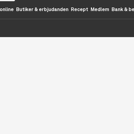
online
Butiker & erbjudanden
Recept
Medlem
Bank & b