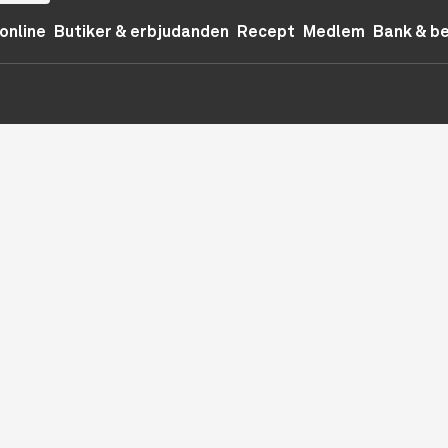
online
Butiker & erbjudanden
Recept
Medlem
Bank & b