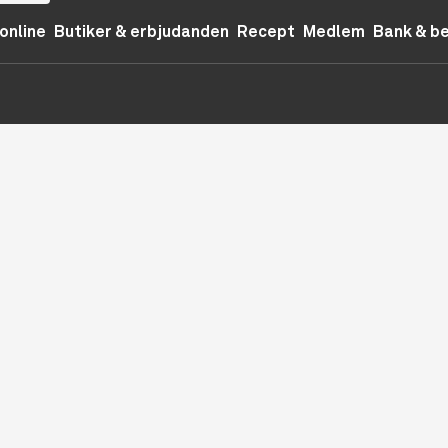
online
Butiker & erbjudanden
Recept
Medlem
Bank & b