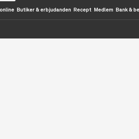
online
Butiker & erbjudanden
Recept
Medlem
Bank & b