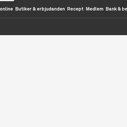
online
Butiker & erbjudanden
Recept
Medlem
Bank & b