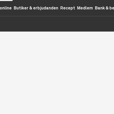
online
Butiker & erbjudanden
Recept
Medlem
Bank & b