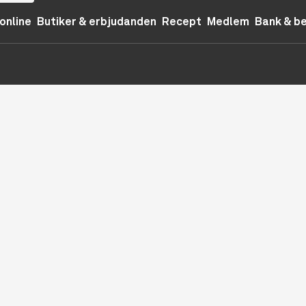
online
Butiker & erbjudanden
Recept
Medlem
Bank & b