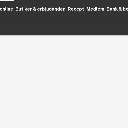
online
Butiker & erbjudanden
Recept
Medlem
Bank & b