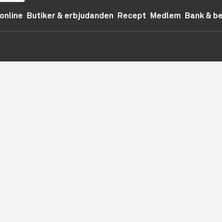
online
Butiker & erbjudanden
Recept
Medlem
Bank & b