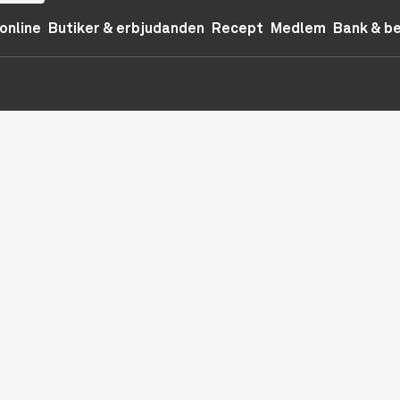
online
Butiker & erbjudanden
Recept
Medlem
Bank & b