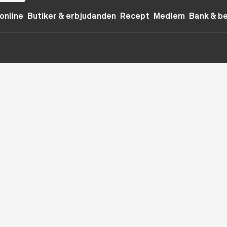
online
Butiker & erbjudanden
Recept
Medlem
Bank & b