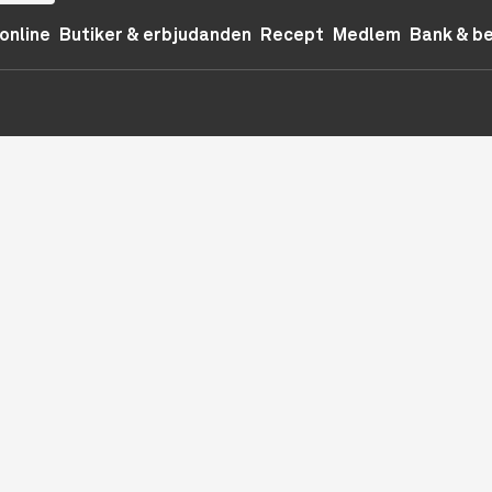
online
Butiker & erbjudanden
Recept
Medlem
Bank & b