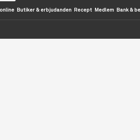
online
Butiker & erbjudanden
Recept
Medlem
Bank & b