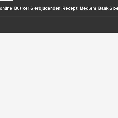
online
Butiker & erbjudanden
Recept
Medlem
Bank & b