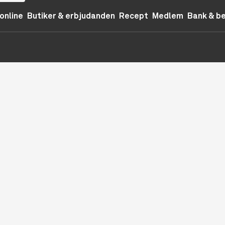
online
Butiker & erbjudanden
Recept
Medlem
Bank & b