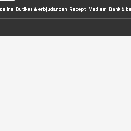
online
Butiker & erbjudanden
Recept
Medlem
Bank & b