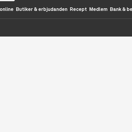
online
Butiker & erbjudanden
Recept
Medlem
Bank & b