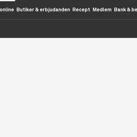
online
Butiker & erbjudanden
Recept
Medlem
Bank & b