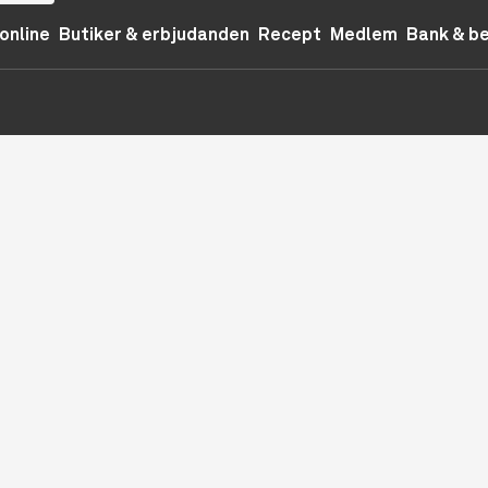
online
Butiker & erbjudanden
Recept
Medlem
Bank & b