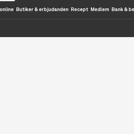
online
Butiker & erbjudanden
Recept
Medlem
Bank & b