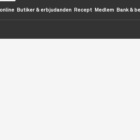
online
Butiker & erbjudanden
Recept
Medlem
Bank & b