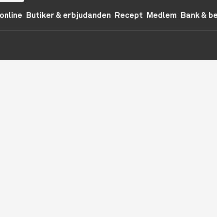
online
Butiker & erbjudanden
Recept
Medlem
Bank & b