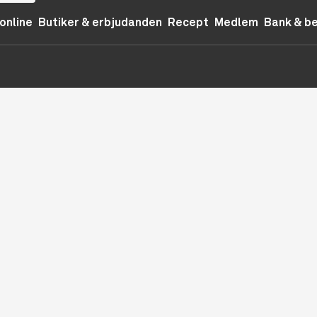
online
Butiker & erbjudanden
Recept
Medlem
Bank & b