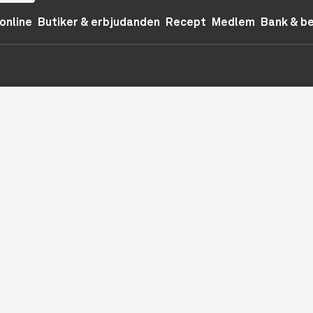
online
Butiker & erbjudanden
Recept
Medlem
Bank & b