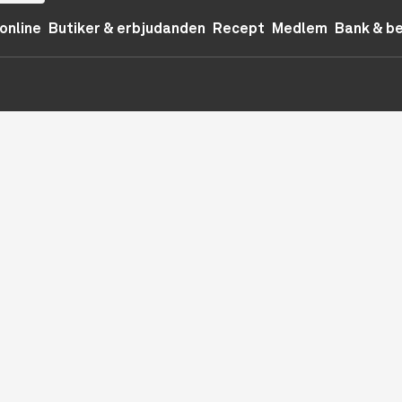
online
Butiker & erbjudanden
Recept
Medlem
Bank & b