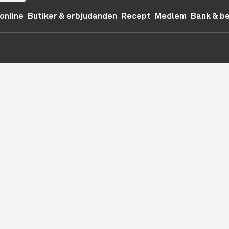
online
Butiker & erbjudanden
Recept
Medlem
Bank & b