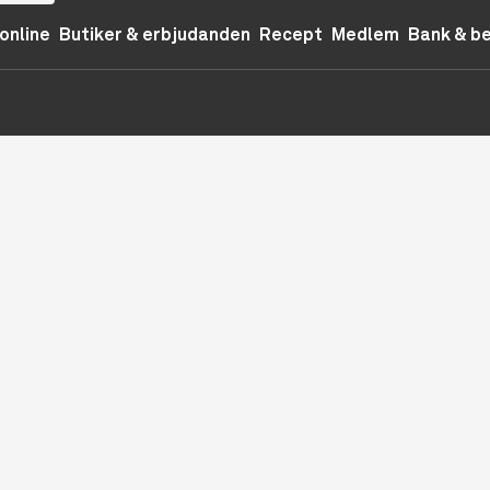
online
Butiker & erbjudanden
Recept
Medlem
Bank & b