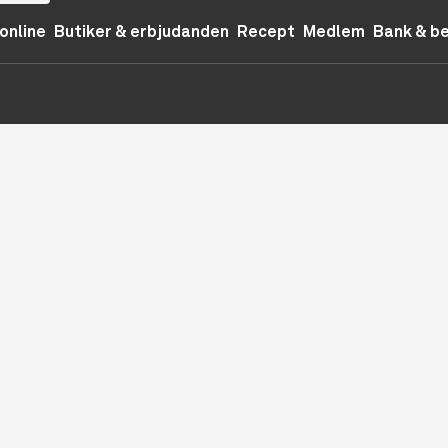
online
Butiker & erbjudanden
Recept
Medlem
Bank & b