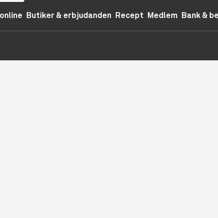
online
Butiker & erbjudanden
Recept
Medlem
Bank & b