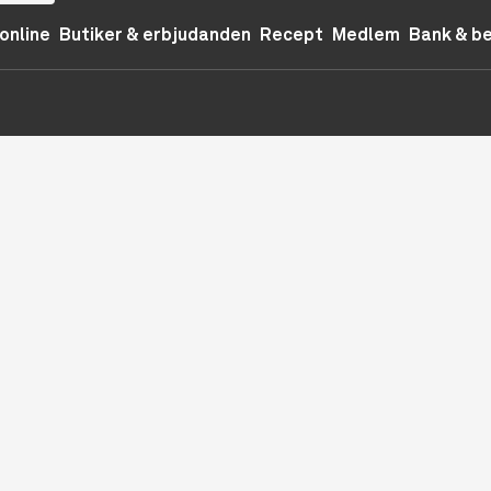
online
Butiker & erbjudanden
Recept
Medlem
Bank & b