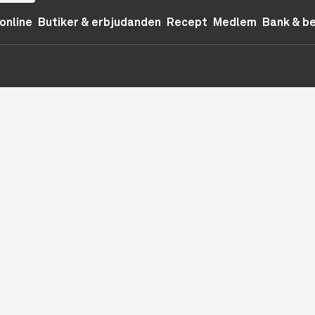
online
Butiker & erbjudanden
Recept
Medlem
Bank & b