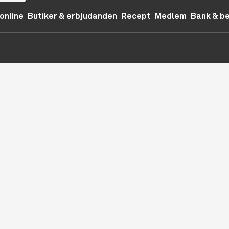
online
Butiker & erbjudanden
Recept
Medlem
Bank & b