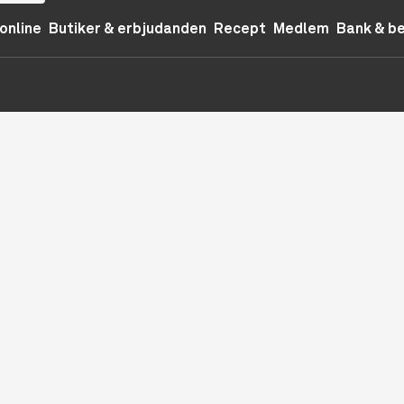
online
Butiker & erbjudanden
Recept
Medlem
Bank & b