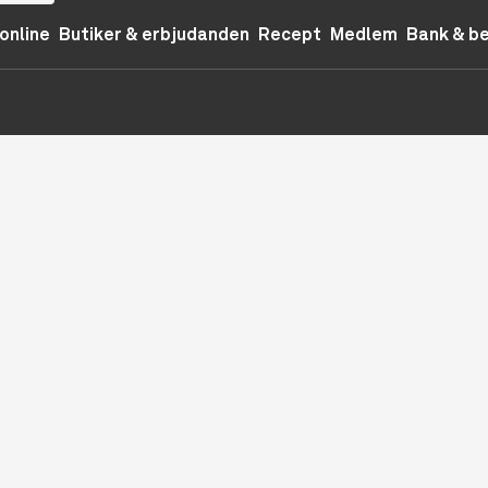
online
Butiker & erbjudanden
Recept
Medlem
Bank & b