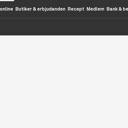
online
Butiker & erbjudanden
Recept
Medlem
Bank & b