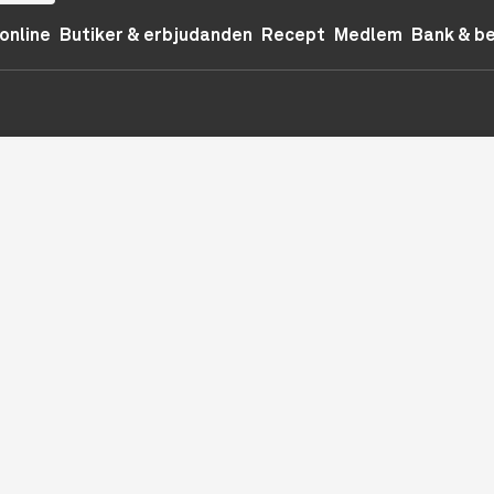
online
Butiker & erbjudanden
Recept
Medlem
Bank & b