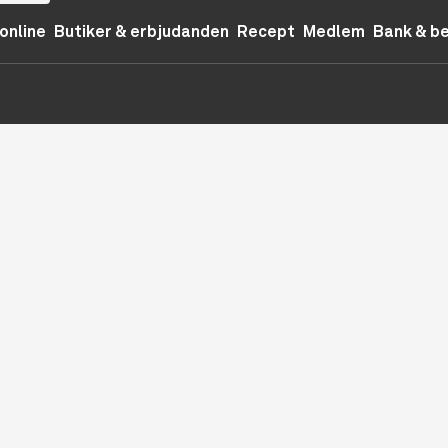
online
Butiker & erbjudanden
Recept
Medlem
Bank & b