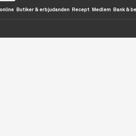
online
Butiker & erbjudanden
Recept
Medlem
Bank & b