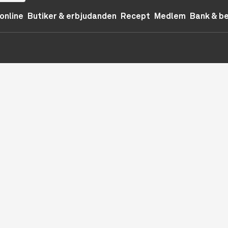
online
Butiker & erbjudanden
Recept
Medlem
Bank & b