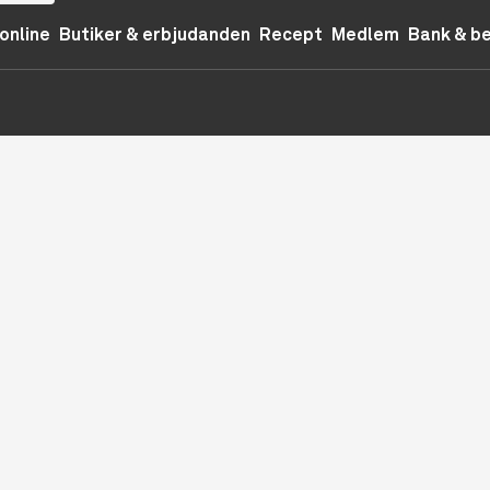
online
Butiker & erbjudanden
Recept
Medlem
Bank & b