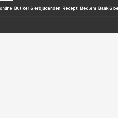
online
Butiker & erbjudanden
Recept
Medlem
Bank & b