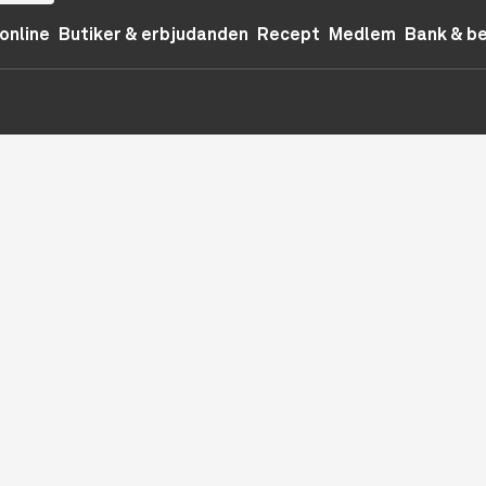
online
Butiker & erbjudanden
Recept
Medlem
Bank & b