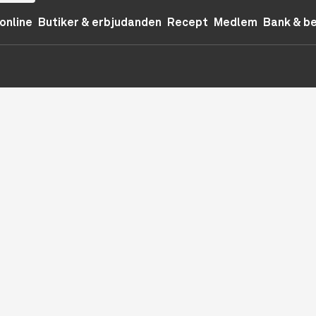
online
Butiker & erbjudanden
Recept
Medlem
Bank & b