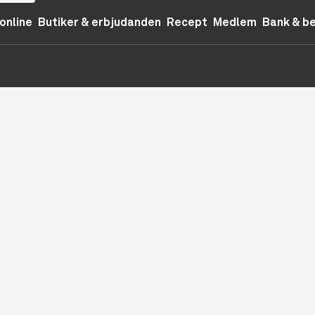
online
Butiker & erbjudanden
Recept
Medlem
Bank & b