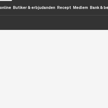
online
Butiker & erbjudanden
Recept
Medlem
Bank & b