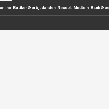
online
Butiker & erbjudanden
Recept
Medlem
Bank & b